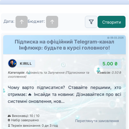
Біржа
фрілансу:
↑
↑
Дата:
Бюджет:
Створити
всі
замовлення
📅 09.03.2026
Підписка на офіційний Telegram-канал
Інфлюкр: будьте в курсі головного!
5.00 ₴
KIRILL
Категорія:
Активність та Залучення (Підписники та
Комісія:
0.50 ₴
охоплення)
Чому варто підписатися? Ставайте першими, хто
отримає:🔥 Інсайди та новини: Дізнавайтеся про всі
системні оновлення, нов...
👥 Виконавці: 10 / 10
⛔ Набір завершено
Переглянути замовлення
⏳ Термін виконання: 0 дн 3 год