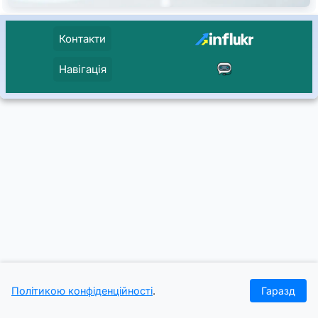
Контакти
Навігація
Політикою конфіденційності
.
Гаразд
Головна
Проєкти
Кейси
Журнал
Увійти