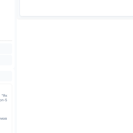
 "Як
оп-5
имав