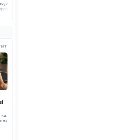
тчук
ерез
татті
зі
ки:
иток