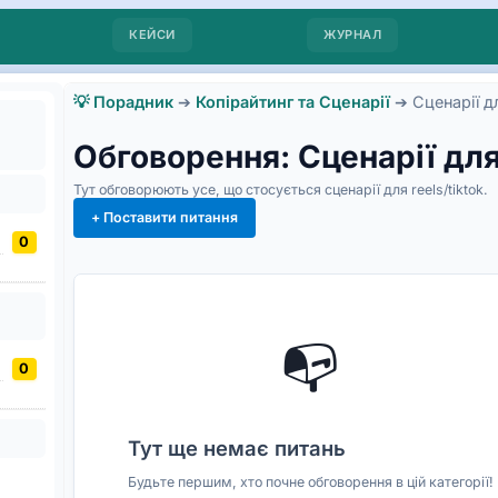
КЕЙСИ
ЖУРНАЛ
💡 Порадник
➔
Копірайтинг та Сценарії
➔
Сценарії д
Обговорення: Сценарії для
Тут обговорюють усе, що стосується сценарії для reels/tiktok.
+ Поставити питання
0
📭
0
Тут ще немає питань
Будьте першим, хто почне обговорення в цій категорії!