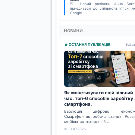
👋 Новий фахівець Анна Бога
приєднався до спільноти Influkr ч
Google
НОВИНИ
Всі с
🔥 ОСТАННЯ ПУБЛІКАЦІЯ
Як монетизувати свій вільний
час: топ-6 способів заробітку 
смартфона.
Еволюція цифрової економі
Смартфон як робоча станція Розв
мобільних технологій ...
📅 31.07.2026