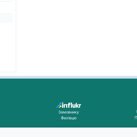
Замовнику
П
Фахівцю