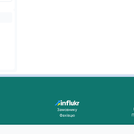
Замовнику
П
Фахівцю