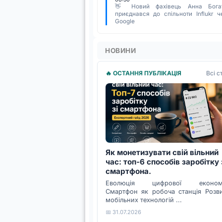
👋 Новий фахівець Анна Бога
приєднався до спільноти Influkr ч
Google
НОВИНИ
Всі с
🔥 ОСТАННЯ ПУБЛІКАЦІЯ
Як монетизувати свій вільний
час: топ-6 способів заробітку 
смартфона.
Еволюція цифрової економі
Смартфон як робоча станція Розв
мобільних технологій ...
📅 31.07.2026