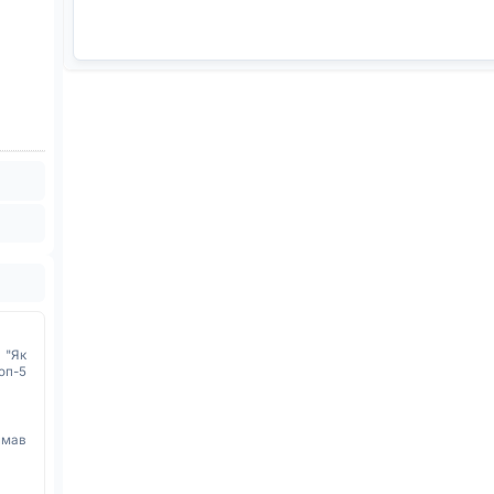
 "Як
оп-5
имав