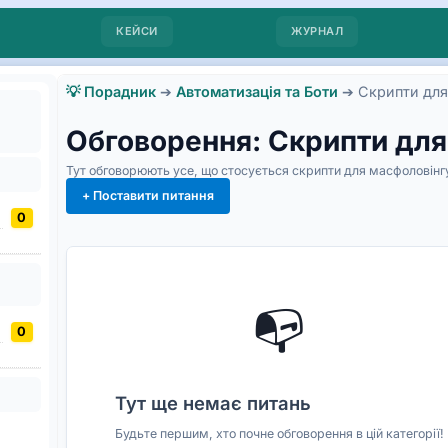
КЕЙСИ
ЖУРНАЛ
💡 Порадник
➔
Автоматизація та Боти
➔
Скрипти для
Обговорення: Скрипти для
Тут обговорюють усе, що стосується скрипти для масфоловінг
+ Поставити питання
0
📭
0
Тут ще немає питань
Будьте першим, хто почне обговорення в цій категорії!