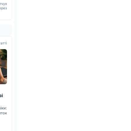
тчук
ерез
татті
зі
ки:
иток