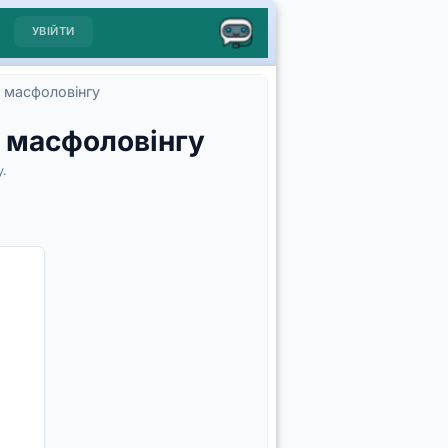
УВІЙТИ
 масфоловінгу
 масфоловінгу
у.