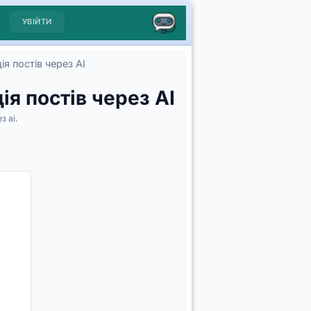
УВІЙТИ
я постів через AI
я постів через AI
з ai.