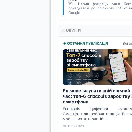
👋 Новий фахівець Анна Бога
приєднався до спільноти Influkr ч
Google
НОВИНИ
Всі с
🔥 ОСТАННЯ ПУБЛІКАЦІЯ
Як монетизувати свій вільний
час: топ-6 способів заробітку 
смартфона.
Еволюція цифрової економі
Смартфон як робоча станція Розв
мобільних технологій ...
📅 31.07.2026