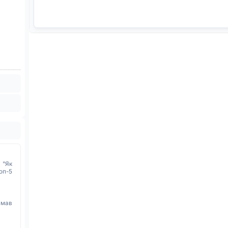
 "Як
оп-5
имав