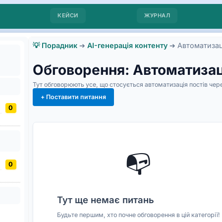
КЕЙСИ
ЖУРНАЛ
💡 Порадник
➔
AI-генерація контенту
➔
Автоматизаці
Обговорення: Автоматизаці
Тут обговорюють усе, що стосується автоматизація постів чере
+ Поставити питання
0
📭
0
Тут ще немає питань
Будьте першим, хто почне обговорення в цій категорії!