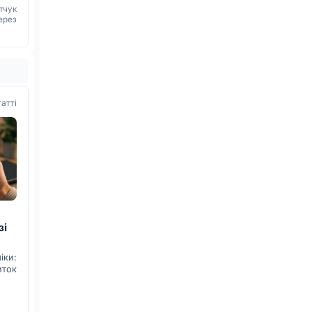
тчук
ерез
татті
зі
ки:
иток