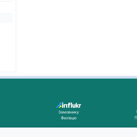
Замовнику
П
Фахівцю