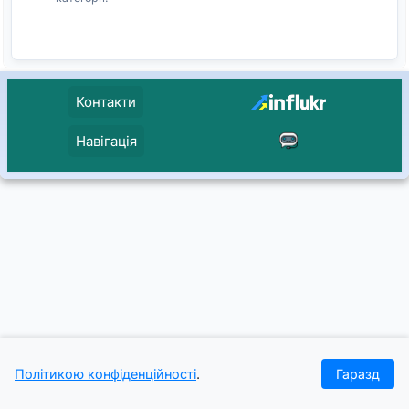
Контакти
Навігація
Політикою конфіденційності
.
Гаразд
Головна
Проєкти
Кейси
Журнал
Увійти