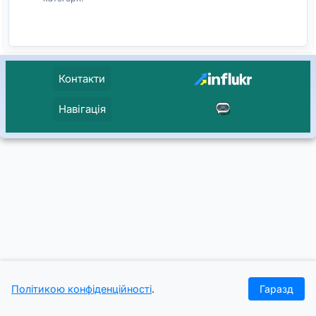
Контакти
Навігація
Політикою конфіденційності
.
Гаразд
Головна
Проєкти
Кейси
Журнал
Увійти