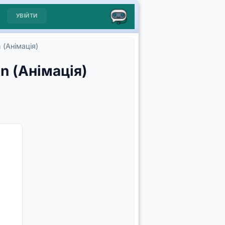
УВІЙТИ
 (Анімація)
n (Анімація)