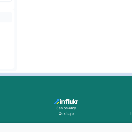
Замовнику
П
Фахівцю