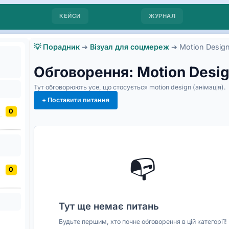
КЕЙСИ
ЖУРНАЛ
💡 Порадник
➔
Візуал для соцмереж
➔
Motion Design
Обговорення: Motion Desig
Тут обговорюють усе, що стосується motion design (анімація).
+ Поставити питання
0
📭
0
Тут ще немає питань
Будьте першим, хто почне обговорення в цій категорії!