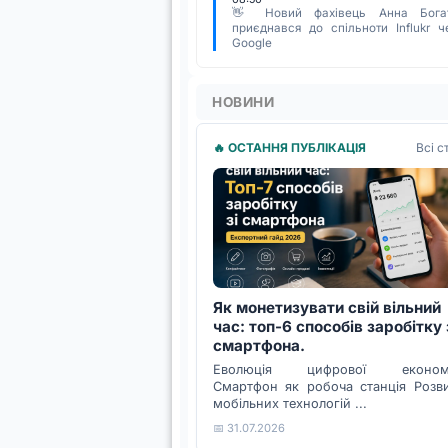
👋 Новий фахівець Анна Бога
приєднався до спільноти Influkr ч
Google
НОВИНИ
Всі с
🔥 ОСТАННЯ ПУБЛІКАЦІЯ
Як монетизувати свій вільний
час: топ-6 способів заробітку 
смартфона.
Еволюція цифрової економі
Смартфон як робоча станція Розв
мобільних технологій ...
📅 31.07.2026