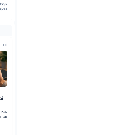
тчук
ерез
татті
зі
ки:
иток