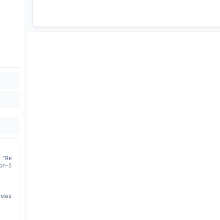
 "Як
оп-5
имав