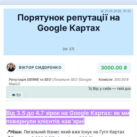
📅 31.05.2026, 10:22
Порятунок репутації на
Google Картах
(id: 27)
3000.00 ₴
ВІКТОР СИДОРЕНКО
Репутація (SERM) та SEO
(Локальне SEO (Google
Комісія:
300.00 ₴
Maps))
🚀 Вір у себе — твій досві
👁 50
Від 3.5 до 4.7 зірок на Google Картах: як ми
повернули клієнтів кав'ярні
📍Ніша:
Легальний бізнес який вже існує на Гугл Картах