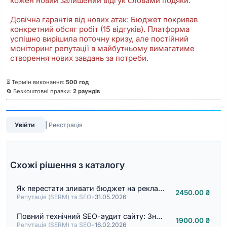
кожен новий залишений відгук словами подяки.
Довічна гарантія від нових атак: Бюджет покривав
конкретний обсяг робіт (15 відгуків). Платформа
успішно вирішила поточну кризу, але постійний
моніторинг репутації в майбутньому вимагатиме
створення нових завдань за потреби.
⏳ Термін виконання:
500 год
🔄 Безкоштовні правки:
2 раундів
Увійти
|
Реєстрація
Схожі рішення з каталогу
Як перестати зливати бюджет на рекламу. Кейс майстра манікюру для Instagram-сторінки манікюру
2450.00 ₴
Репутація (SERM) та SEO
•
31.05.2026
Повний технічний SEO-аудит сайту: Знайду помилки, які крадуть ваші гроші
1900.00 ₴
Репутація (SERM) та SEO
•
16.02.2026