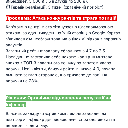
💰 Бюджет:
3 000 ₴ (15 відгуків по 200 ₴).
⏱ Термін реалізації:
3 тижні (органічний приріст).
Проблема: Атака конкурентів та втрата позицій
Кав'ярня в центрі міста зіткнулася з цілеспрямованою
атакою: за один тиждень на їхній сторінці в Google Картах
з'явилося сім необґрунтованих оцінок «1 зірка» з порожніх
акаунтів.
Загальний рейтинг закладу обвалився з 4.7 до 3.5
Наслідки не заставили себе чекати: кав'ярня миттєво
зникла з ТОП-3 локального пошуку за запитом «кава
поруч». Нові клієнти, бачачи рейтинг нижче 4.0, почали
оминати заклад стороною, що призвело до падіння
виручки на 28%.
Рішення: Органічне відновлення репутації на
Інфлюкр
Власник закладу створив комплексне завдання на
платформі Інфлюкр для відновлення справедливості та
перекриття негативу.