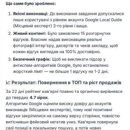
Що саме було зроблено:
Якісні виконавці:
До виконання завдання допускалися
лише користувачі з рівнем акаунта Google Local Guide
(Місцевий експерт) 3-го рівня і вище.
Живий контент:
Було замовлено 15 розгорнутих
відгуків. Власник надав виконавцям реальні
фотографії інтер'єру, десертів та чеків закладу, щоб
кожен відгук виглядав на 100% достовірно.
Безпечний графік:
Щоб не викликати підозр у
антиспам-алгоритмів Google, було встановлено
жорсткий ліміт — не більше 1 відгуку на 1-2 дні.
📈 Результат: Повернення в ТОП та ріст продажів
За 22 дні рейтинг кав'ярні плавно та органічно вирівнявся
до твердих
4.7 зірок
.
Алгоритми Google оцінили високу довіру до акаунтів
виконавців (Місцевих експертів), тому нові позитивні
відгуки закріпилися на самому верху сторінки, повністю
витіснивши фейковий негатив униз. Кав'ярня повернула
свої позиції в локальному пошуку, а потік нових