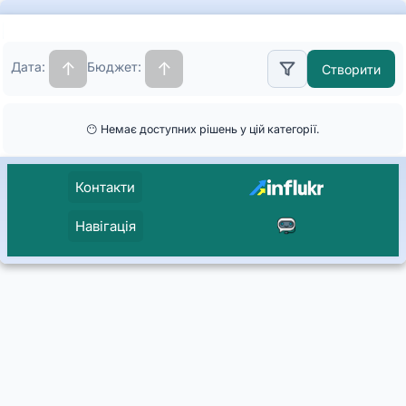
Магазин
готових
↑
↑
Дата:
Бюджет:
Створити
рішень
для
😶 Немає доступних рішень у цій категорії.
бізнесу
Контакти
Навігація