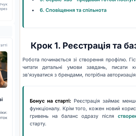
тчук
ерез
6. Сповіщення та спільнота
Крок 1. Реєстрація та б
татті
Робота починається зі створення профілю. Гіс
читати детальні умови завдань, писати к
зв'язуватися з брендами, потрібна авторизація
зі
Бонус на старті:
Реєстрація займає менше
функціоналу. Крім того, кожен новий кори
ки:
гривень на баланс одразу після
створе
иток
старту.