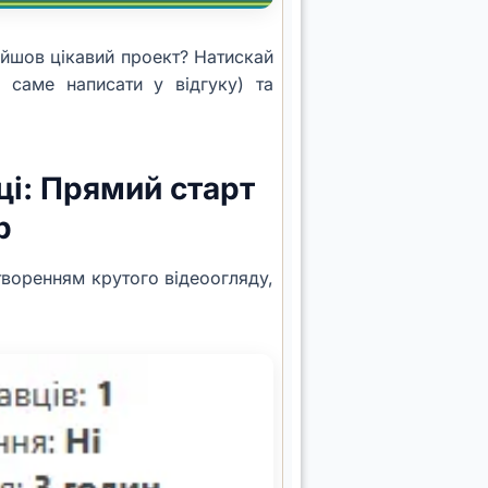
айшов цікавий проект? Натискай
 саме написати у відгуку) та
ці: Прямий старт
р
творенням крутого відеоогляду,