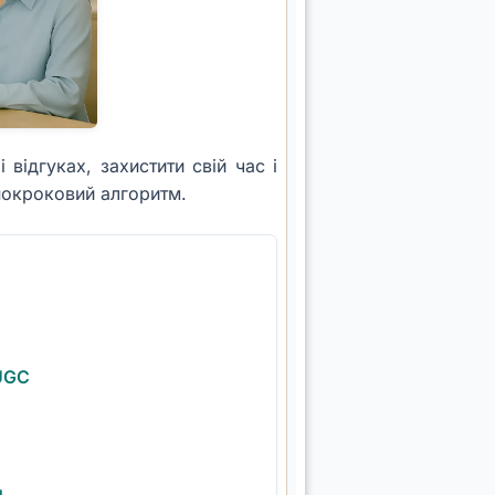
 відгуках, захистити свій час і
покроковий алгоритм.
 UGC
и