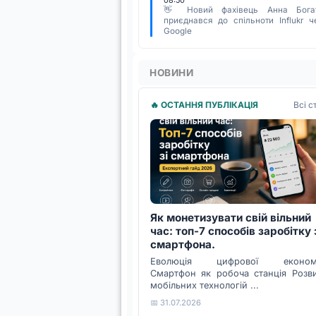
08:50
👋 Новий фахівець Анна Бога
приєднався до спільноти Influkr ч
Google
НОВИНИ
Всі с
🔥 ОСТАННЯ ПУБЛІКАЦІЯ
Як монетизувати свій вільний
час: топ-7 способів заробітку 
смартфона.
Еволюція цифрової економі
Смартфон як робоча станція Розв
мобільних технологій ...
📅 31.07.2026