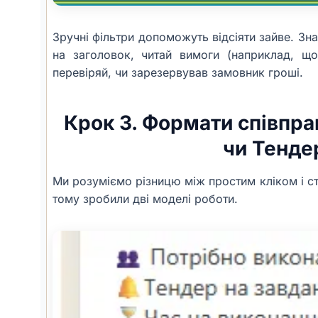
Зручні фільтри допоможуть відсіяти зайве. Зн
на заголовок, читай вимоги (наприклад, що
перевіряй, чи зарезервував замовник гроші.
Крок 3. Формати співпра
чи Тенде
Ми розуміємо різницю між простим кліком і с
тому зробили дві моделі роботи.