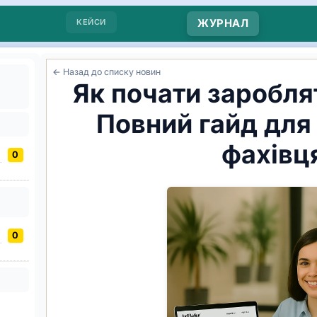
КЕЙСИ
ЖУРНАЛ
← Назад до списку новин
Як почати зароблят
Повний гайд для
фахівц
0
0