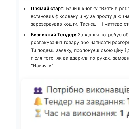
Прямий старт:
Бачиш кнопку "Взяти в роб
встановив фіксовану ціну за просту дію (н
зарезервував кошти. Тиснеш - і миттєво ст
Безпечний Тендер:
Завдання потребує обг
розпакування товару або написати розгорн
Ти подаєш заявку, пропонуєш свою ціну і 
після того, як ви вдарили по руках, замов
"Найняти".