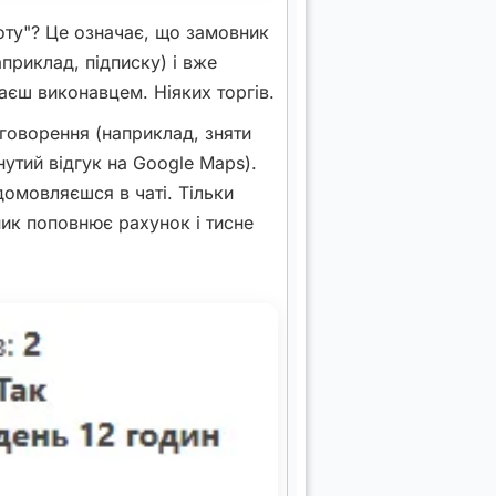
оту"? Це означає, що замовник
априклад, підписку) і вже
аєш виконавцем. Ніяких торгів.
оворення (наприклад, зняти
утий відгук на Google Maps).
домовляєшся в чаті. Тільки
ник поповнює рахунок і тисне