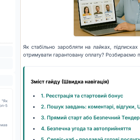
Як стабільно заробляти на лайках, підписках і
отримувати гарантовану оплату? Розбираємо 
Зміст гайду (Швидка навігація)
1. Реєстрація та стартовий бонус
 "Як
2. Пошук завдань: коментарі, відгуки,
оп-5
3. Прямий старт або Безпечний Тендер
имав
4. Безпечна угода та автоприйняття
5. Сервіс-хаб - продавай готові послуг