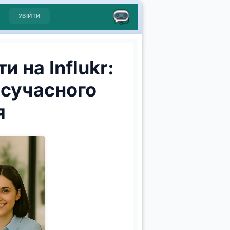
УВІЙТИ
и на Influkr:
 сучасного
я