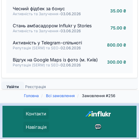
Чесний фідбек за бонус
35.00 ₴
Активність та Залучення
•
03.06.2026
Стань амбасадором Influkr у Stories
75.00 ₴
Активність та Залучення
•
03.06.2026
Активність у Telegram-спільноті
800.00 ₴
Репутація (SERM) та SEO
•
02.06.2026
Відгук на Google Maps із фото (м. Київ)
300.00 ₴
Репутація (SERM) та SEO
•
02.06.2026
Увійти
Реєстрація
Головна
Всі замовлення
Замовлення #256
Контакти
Навігація