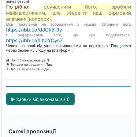
зливаються).
Потрібно:
осучаснити його, зробити
мінімалістичним, але зберегти наш фірмовий
елемент (колосок).
Ось посилання на зображення з нашим поточним лого
https://ibb.co/dJQkBr9y
І референсами того, що нам подобається:
https://ibb.co/LhqYQycZ
Чекаю на ваші відгуки з посиланнями на портфоліо. Працюємо
через безпечну угоду на платформі.
👥 Потрібно виконавців:
1
🔔 Тендер на завдання:
Так
⏳ Час на виконання:
5 дні
▶
Заявки від виконавців (4)
Схожі пропозиції