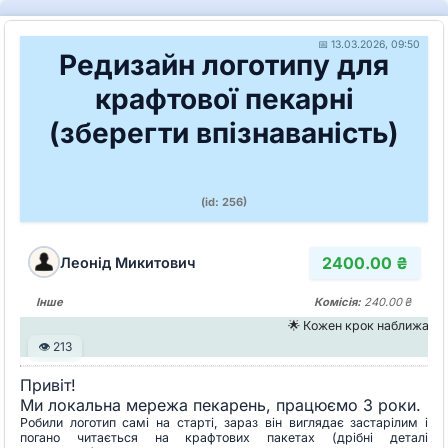
📅 13.03.2026, 09:50
Редизайн логотипу для
крафтової пекарні
(зберегти впізнаваність)
(id: 256)
2400.00 ₴
Леонід Микитович
Інше
Комісія:
240.00 ₴
🌟 Кожен крок наближає д
👁 213
Привіт!
Ми локальна мережа пекарень, працюємо 3 роки.
Робили логотип самі на старті, зараз він виглядає застарілим і
погано читається на крафтових пакетах (дрібні деталі