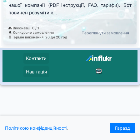
нашої компанії (PDF-інструкції, FAQ, тарифи). Бот
повинен розуміти к...
👥 Виконавці: 0 / 1
🔔 Конкурсне замовлення
Переглянути замовлення
⏳ Термін виконання: 20 дн 20 год
Контакти
Навігація
Політикою конфіденційності
.
Гаразд
Головна
Проєкти
Кейси
Журнал
Увійти