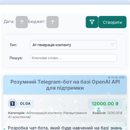
Біржа
фрілансу:
↑
↑
Дата:
Бюджет:
Створити
всі
замовлення
Тип:
Пошук:
📅 10.04.2026
Розумний Telegram-бот на базі OpenAI API
для підтримки
12000.00 ₴
OLGA
Категорія:
AI-генерація контенту (Налаштування
Комісія:
1200.00 ₴
AI-асистентів)
Розробка чат-бота, який буде навчений на базі знань