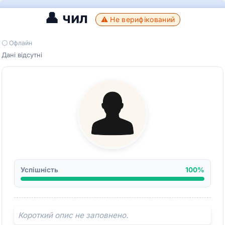
👤 чил
⚠️ Не верифікований
⚪ Офлайн
Дані відсутні
Успішність
100%
Короткий опис не заповнено.