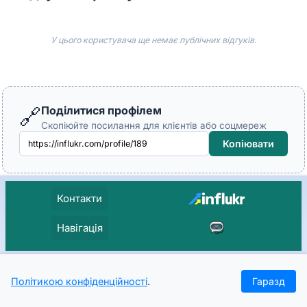
У цього користувача ще немає публічних відгуків.
Поділитися профілем
🔗
Скопіюйте посилання для клієнтів або соцмереж
Копіювати
Контакти
Навігація
Політикою конфіденційності
.
Гаразд
Головна
Проєкти
Кейси
Журнал
Увійти