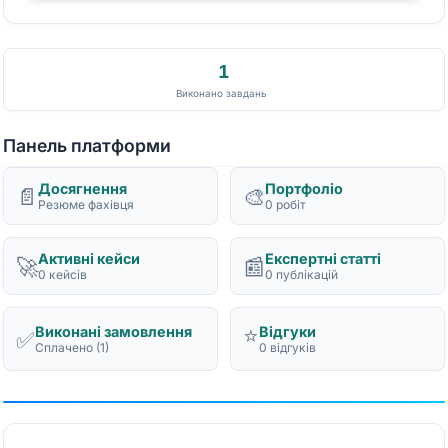
1
Виконано завдань
Панель платформи
Досягнення
Портфоліо
📄
🎨
Резюме фахівця
0 робіт
Активні кейси
Експертні статті
🚀
📰
0 кейсів
0 публікацій
⭐
Виконані замовлення
Відгуки
✅
Сплачено (1)
0 відгуків