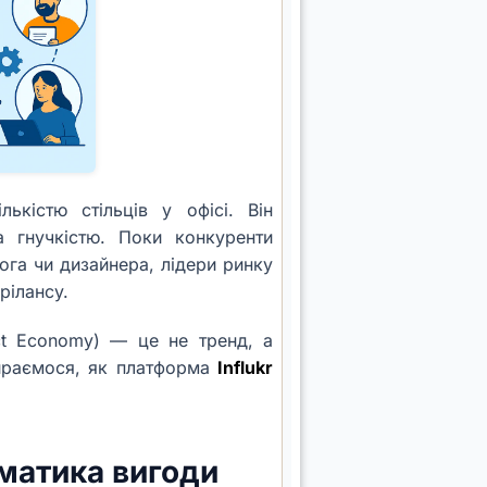
ькістю стільців у офісі. Він
а гнучкістю. Поки конкуренти
ога чи дизайнера, лідери ринку
рілансу.
ct Economy) — це не тренд, а
бираємося, як платформа
Influkr
ематика вигоди