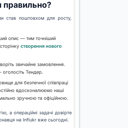
и правильно?
ми став поштовхом для росту,
ий опис — тим точніший
 сторінку
створення нового
воріть звичайне замовлення.
— оголосіть Тендер.
овище для безпечної співпраці
постійно вдосконалюємо наші
мально зручною та офіційною.
ію, а операційні задачі довірте
навця на Influkr вже сьогодні.