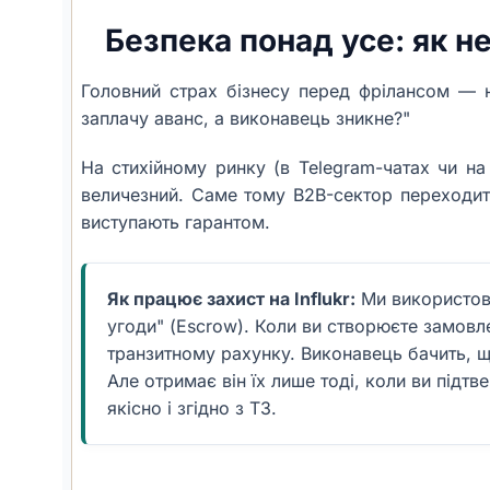
Безпека понад усе: як н
Головний страх бізнесу перед фрілансом — н
заплачу аванс, а виконавець зникне?"
На стихійному ринку (в Telegram-чатах чи н
величезний. Саме тому B2B-сектор переходить
виступають гарантом.
Як працює захист на Influkr:
Ми використов
угоди" (Escrow). Коли ви створюєте замовл
транзитному рахунку. Виконавець бачить, що
Але отримає він їх лише тоді, коли ви підт
якісно і згідно з ТЗ.