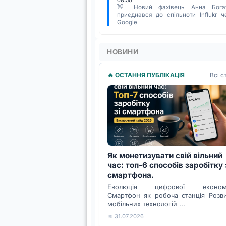
08:50
👋 Новий фахівець Анна Бога
приєднався до спільноти Influkr ч
Google
НОВИНИ
Всі с
🔥 ОСТАННЯ ПУБЛІКАЦІЯ
Як монетизувати свій вільний
час: топ-6 способів заробітку 
смартфона.
Еволюція цифрової економі
Смартфон як робоча станція Розв
мобільних технологій ...
📅 31.07.2026