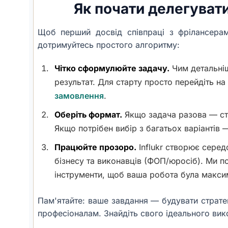
Як почати делегуват
Щоб перший досвід співпраці з фрілансера
дотримуйтесь простого алгоритму:
Чітко сформулюйте задачу.
Чим детальніш
результат. Для старту просто перейдіть на
замовлення
.
Оберіть формат.
Якщо задача разова — ст
Якщо потрібен вибір з багатьох варіантів 
Працюйте прозоро.
Influkr створює серед
бізнесу та виконавців (ФОП/юросіб). Ми 
інструменти, щоб ваша робота була макси
Пам'ятайте: ваше завдання — будувати стратег
професіоналам. Знайдіть свого ідеального вико