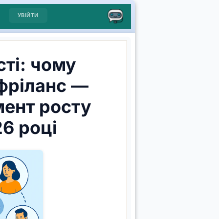
УВІЙТИ
ті: чому
фріланс —
мент росту
26 році