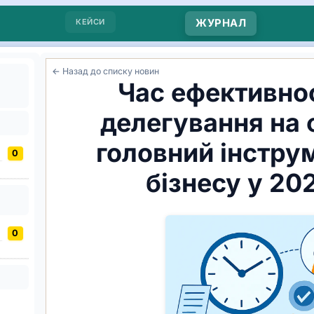
КЕЙСИ
ЖУРНАЛ
← Назад до списку новин
Час ефективнос
делегування на 
головний інстру
0
бізнесу у 20
0