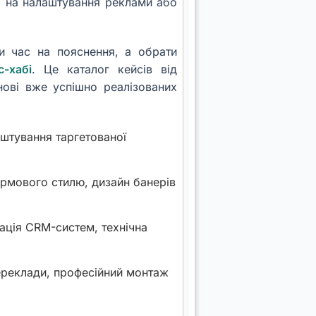
о на налаштування реклами або
ти час на пояснення, а обрати
с-хабі
. Це каталог кейсів від
нові вже успішно реалізованих
штування таргетованої
ірмового стилю, дизайн банерів
рація CRM-систем, технічна
ереклади, професійний монтаж