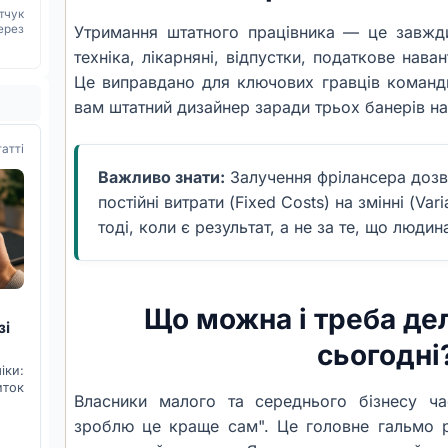
тчук
Утримання штатного працівника — це завжди
ерез
техніка, лікарняні, відпустки, податкове нав
Це виправдано для ключових гравців команди
вам штатний дизайнер заради трьох банерів на
татті
Важливо знати:
Залучення фрілансера дозв
постійні витрати (Fixed Costs) на змінні (Var
тоді, коли є результат, а не за те, що людина
Що можна і треба де
зі
сьогодні
ки:
иток
Власники малого та середнього бізнесу ча
зроблю це краще сам". Це головне гальмо р