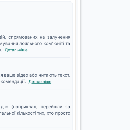
ій, спрямованих на залучення
рмування лояльного ком'юніті та
и.
Детальніше
ся ваше відео або читають текст.
екомендації.
Детальніше
у дію (наприклад, перейшли за
льної кількості тих, хто просто