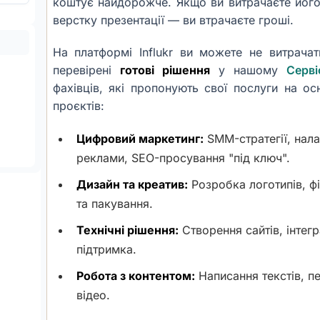
коштує найдорожче. Якщо ви витрачаєте йог
верстку презентації — ви втрачаєте гроші.
На платформі Influkr ви можете не витрача
перевірені
готові рішення
у нашому
Серві
фахівців, які пропонують свої послуги на ос
проєктів:
Цифровий маркетинг:
SMM-стратегії, нала
реклами, SEO-просування "під ключ".
Дизайн та креатив:
Розробка логотипів, ф
та пакування.
Технічні рішення:
Створення сайтів, інтег
підтримка.
Робота з контентом:
Написання текстів, п
відео.