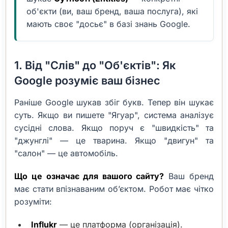
об'єкти (ви, ваш бренд, ваша послуга), які
мають своє "досьє" в базі знань Google.
1. Від "Слів" до "Об'єктів": Як
Google розуміє ваш бізнес
Раніше Google шукав збіг букв. Тепер він шукає
суть. Якщо ви пишете "Ягуар", система аналізує
сусідні слова. Якщо поруч є "швидкість" та
"джунглі" — це тварина. Якщо "двигун" та
"салон" — це автомобіль.
Що це означає для вашого сайту?
Ваш бренд
має стати впізнаваним об’єктом. Робот має чітко
розуміти:
Influkr
— це платформа (організація).