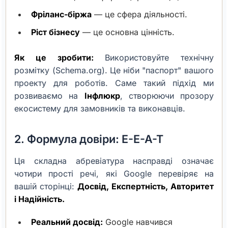
Фріланс-біржа
— це сфера діяльності.
Ріст бізнесу
— це основна цінність.
Як це зробити:
Використовуйте технічну
розмітку (Schema.org). Це ніби "паспорт" вашого
проекту для роботів. Саме такий підхід ми
розвиваємо на
Інфлюкр
, створюючи прозору
екосистему для замовників та виконавців.
2. Формула довіри: E-E-A-T
Ця складна абревіатура насправді означає
чотири прості речі, які Google перевіряє на
вашій сторінці:
Досвід, Експертність, Авторитет
і Надійність.
Реальний досвід:
Google навчився