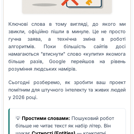
Ключові слова в тому вигляді, до якого ми
звикли, офіційно пішли в минуле. Це не просто
гучна заява, а технічна зміна в роботі
алгоритмів. Поки більшість сайтів досі
намагаються "втиснути" слово «купити» якомога
більше разів, Google перейшов на рівень
розуміння людських намірів.
Сьогодні розберемо, як зробити ваш проект
помітним для штучного інтелекту та живих людей
у 2026 році.
💡
Простими словами:
Пошуковий робот
більше не читає текст як набір літер. Він
шукає
Сутності (Entities)
— конкретні