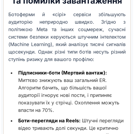
та помилки завантаження
Ботоферми й «сірі» сервіси збільшують
аудиторію неприродно швидко. Згідно з
політикою Meta та інших соцмереж, сучасні
системи безпеки керуються штучним інтелектом
(Machine Learning), який аналізує тисячі сигналів
щосекунди. Однак різні типи ботів несуть різний
ступінь ризику для вашого профілю:
Підписники-боти (Мертвий вантаж):
Миттєво знижують ваш загальний ER.
Алгоритм бачить, що більшість вашої
аудиторії ігнорує нові пости, і припиняє
показувати їх у стрічці. Охоплення можуть
впасти на 70%.
Боти-перегляди на Reels:
Штучні перегляди
відео тривають долі секунди. Це критично