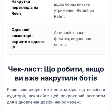
Накрутка
відео через низьке
(
переглядів на
утримання (Retention
с
Reels
Rate).
з
Однакові
С
Активація спам-
коментарі-
д
фільтрів, видалення
скрипти з одного
ц
постів.
IP
а
Чек-лист: Що робити, якщо
ви вже накрутили ботів
Якщо ваш акаунт вже постраждав від неякісної
аудиторії, виконайте цей покроковий алгоритм
для відновлення довіри нейромереж: