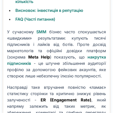
кількість
Висновок: інвестиція в репутацію
FAQ (Часті питання)
У сучасному
SMM
бізнес часто спокушається
«швидкими» результатами: купують тисячі
підписників і лайків від ботів. Проте досвід
маркетологів та офіційні довідки платформ
(зокрема
Meta Help
) показують, що
накрутка
підписників
- це штучне збільшення аудиторії
профілю за допомогою фейкових акаунтів, яке
створює лише небезпечну ілюзію популярності.
Насправді таке втручання повністю «ламає»
статистику сторінки та критично знижує рівень
залученості -
ER (Engagement Rate)
, який
напряму залежить від таких метрик, як
збереження, коментарі та глибина перегляду