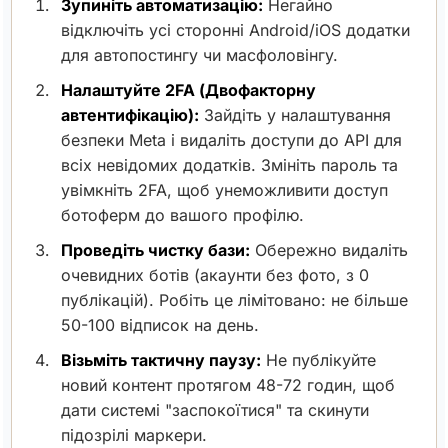
Зупиніть автоматизацію:
Негайно
відключіть усі сторонні Android/iOS додатки
для автопостингу чи масфоловінгу.
Налаштуйте 2FA (Двофакторну
автентифікацію):
Зайдіть у налаштування
безпеки Meta і видаліть доступи до API для
всіх невідомих додатків. Змініть пароль та
увімкніть 2FA, щоб унеможливити доступ
ботоферм до вашого профілю.
Проведіть чистку бази:
Обережно видаліть
очевидних ботів (акаунти без фото, з 0
публікацій). Робіть це лімітовано: не більше
50-100 відписок на день.
Візьміть тактичну паузу:
Не публікуйте
новий контент протягом 48-72 годин, щоб
дати системі "заспокоїтися" та скинути
підозрілі маркери.