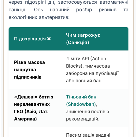
через підозрілі дії, застосовуються автоматичні
санкції. Ось наочний розбір ризиків та
екологічних альтернатив:
Чим загрожує
Щ
Підозріла дія ❌
(Санкція)
✅
Ліміти API (Action
П
Різка масова
Blocks), тимчасова
з
накрутка
заборона на публікації
т
підписників
або повний бан.
к
«Дешеві» боти з
Тіньовий бан
З
нерелевантних
(Shadowban)
,
ж
ГЕО (Азія, Лат.
зникнення постів з
р
Америка)
рекомендацій.
Песимізація видачі
Р