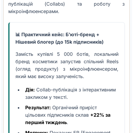
публікацій (Collabs) та роботу з
мікроінфлюенсерами.
📊 Практичний кейс: Б'юті-бренд +
Нішевий блогер (до 15k підписників)
Замість купівлі 5 000 ботів, локальний
бренд косметики запустив спільний Reels
(огляд продукту) з мікроінфлюенсером,
який має високу залученість.
Дія:
Collab-публікація з інтерактивним
закликом у тексті.
Результат:
Органічний приріст
цільових підписників склав
+22% за
перший тиждень
.
Метрики:
Показник ER (Engagement