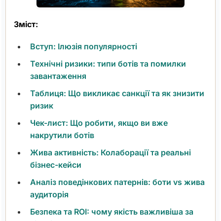
Зміст:
Вступ: Ілюзія популярності
Технічні ризики: типи ботів та помилки
завантаження
Таблиця: Що викликає санкції та як знизити
ризик
Чек-лист: Що робити, якщо ви вже
накрутили ботів
Жива активність: Колаборації та реальні
бізнес-кейси
Аналіз поведінкових патернів: боти vs жива
аудиторія
Безпека та ROI: чому якість важливіша за