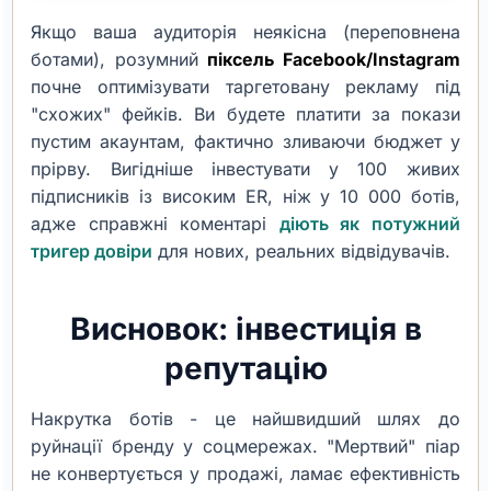
Якщо ваша аудиторія неякісна (переповнена
ботами), розумний
піксель Facebook/Instagram
почне оптимізувати таргетовану рекламу під
"схожих" фейків. Ви будете платити за покази
пустим акаунтам, фактично зливаючи бюджет у
прірву. Вигідніше інвестувати у 100 живих
підписників із високим ER, ніж у 10 000 ботів,
адже справжні коментарі
діють як потужний
тригер довіри
для нових, реальних відвідувачів.
Висновок: інвестиція в
репутацію
Накрутка ботів - це найшвидший шлях до
руйнації бренду у соцмережах. "Мертвий" піар
не конвертується у продажі, ламає ефективність