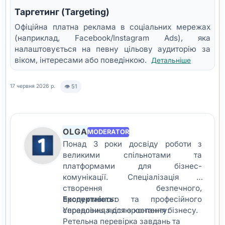
Таргетинг (Targeting)
Офіційна платна реклама в соціальних мережах
(наприклад, Facebook/Instagram Ads), яка
налаштовується на певну цільову аудиторію за
віком, інтересами або поведінкою.
Детальніше
👁 51
17 червня 2026 р.
OLGA
MODERATOR
Понад 3 роки досвіду роботи з
великими спільнотами та
платформами для бізнес-
комунікації. Спеціалізація -
створення безпечного,
продуктивного та професійного
Експертність:
середовища для зростання бізнесу.
Управління якістю контенту:
Ретельна перевірка завдань та