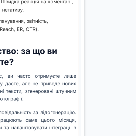
Швидка реакція на коментарі,
 негативу.
анування, звітність,
(Reach, ER, CTR).
тво: за що ви
те?
йс, ви часто отримуєте лише
му дасте, але не приведе нових
і тексти, згенеровані штучним
отографії.
овідальність за лідогенерацію.
працюють саме цього місяця,
и та налаштовувати інтеграції з