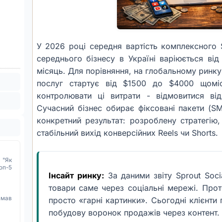
У 2026 році середня вартість комплексного
середнього бізнесу в Україні варіюється ві
місяць. Для порівняння, на глобальному ринку
послуг стартує від $1500 до $4000 щоміс
контролювати ці витрати - відмовитися від
Сучасний бізнес обирає фіксовані пакети (SM
конкретний результат: розроблену стратегію,
стабільний вихід конверсійних Reels чи Shorts.
 "Як
оп-5
Інсайт ринку:
За даними звіту Sprout Soc
товари саме через соціальні мережі. Проте
имав
просто «гарні картинки». Сьогодні клієнти
побудову воронок продажів через контент.