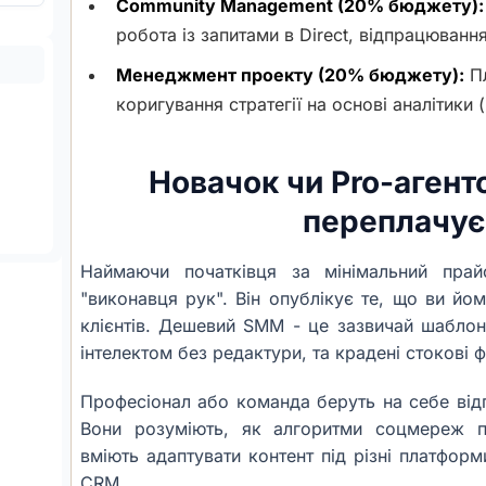
Community Management (20% бюджету):
робота із запитами в Direct, відпрацювання
Менеджмент проекту (20% бюджету):
Пл
коригування стратегії на основі аналітики 
Новачок чи Pro-агентс
переплачує
Наймаючи початківця за мінімальний пра
"виконавця рук". Він опублікує те, що ви йо
клієнтів. Дешевий SMM - це зазвичай шаблонн
інтелектом без редактури, та крадені стокові ф
Професіонал або команда беруть на себе відп
Вони розуміють, як алгоритми соцмереж 
вміють адаптувати контент під різні платформ
CRM.