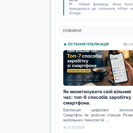
08:50
👋 Новий фахівець Анна Бога
приєднався до спільноти Influkr ч
Google
НОВИНИ
Всі с
🔥 ОСТАННЯ ПУБЛІКАЦІЯ
Як монетизувати свій вільний
час: топ-6 способів заробітку 
смартфона.
Еволюція цифрової економі
Смартфон як робоча станція Розв
мобільних технологій ...
📅 31.07.2026