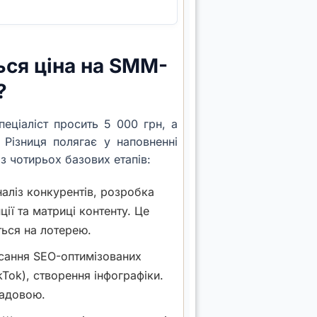
ься ціна на SMM-
?
еціаліст просить 5 000 грн, а
 Різниця полягає у наповненні
з чотирьох базових етапів:
аліз конкурентів, розробка
ції та матриці контенту. Це
ться на лотерею.
ання SEO-оптимізованих
kTok), створення інфографіки.
ладовою.