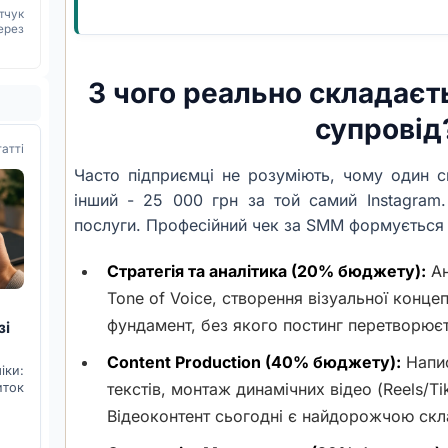
тчук
ерез
З чого реально складаєт
супровід
татті
Часто підприємці не розуміють, чому один сп
інший - 25 000 грн за той самий Instagram.
послуги. Професійний чек за SMM формується 
Стратегія та аналітика (20% бюджету):
Ан
Tone of Voice, створення візуальної концеп
фундамент, без якого постинг перетворює
зі
Content Production (40% бюджету):
Напис
ки:
текстів, монтаж динамічних відео (Reels/Ti
иток
Відеоконтент сьогодні є найдорожчою ск