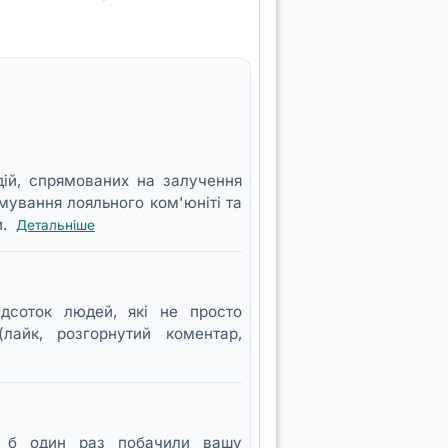
ій, спрямованих на залучення
рмування лояльного ком'юніті та
и.
Детальніше
відсоток людей, які не просто
айк, розгорнутий коментар,
оча б один раз побачили вашу