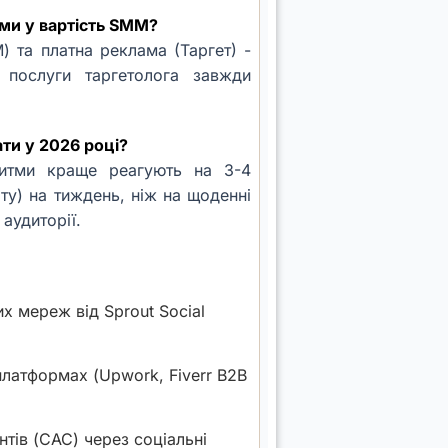
ми у вартість SMM?
) та платна реклама (Таргет) -
 послуги таргетолога завжди
ати у 2026 році?
оритми краще реагують на 3-4
у) на тиждень, ніж на щоденні
 аудиторії.
х мереж від Sprout Social
платформах (Upwork, Fiverr B2B
нтів (CAC) через соціальні