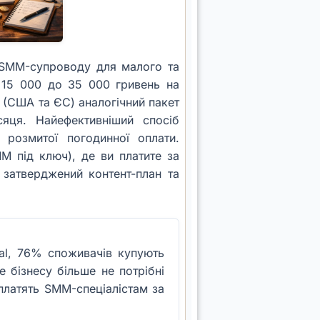
 SMM-супроводу для малого та
д 15 000 до 35 000 гривень на
 (США та ЄС) аналогічний пакет
яця. Найефективніший спосіб
 розмитої погодинної оплати.
M під ключ), де ви платите за
 затверджений контент-план та
ial, 76% споживачів купують
 бізнесу більше не потрібні
 платять SMM-спеціалістам за