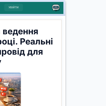
УВІЙТИ
 ведення
оці. Реальні
ровід для
у