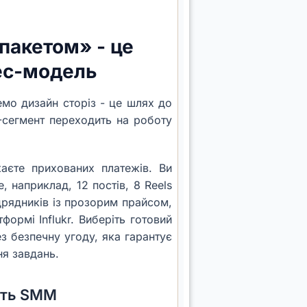
пакетом» - це
нес-модель
мо дизайн сторіз - це шлях до
-сегмент переходить на роботу
каєте прихованих платежів. Ви
, наприклад, 12 постів, 8 Reels
ідрядників із прозорим прайсом,
формі Influkr. Виберіть готовий
ез безпечну угоду, яка гарантує
я завдань.
ість SMM