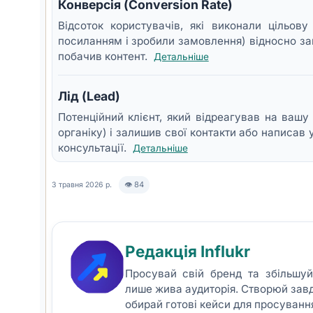
Конверсія (Conversion Rate)
Відсоток користувачів, які виконали цільов
посиланням і зробили замовлення) відносно зага
побачив контент.
Детальніше
Лід (Lead)
Потенційний клієнт, який відреагував на вашу 
органіку) і залишив свої контакти або написав 
консультації.
Детальніше
👁 84
3 травня 2026 р.
Редакція Influkr
Просувай свій бренд та збільшу
лише жива аудиторія. Створюй зав
обирай готові кейси для просуванн