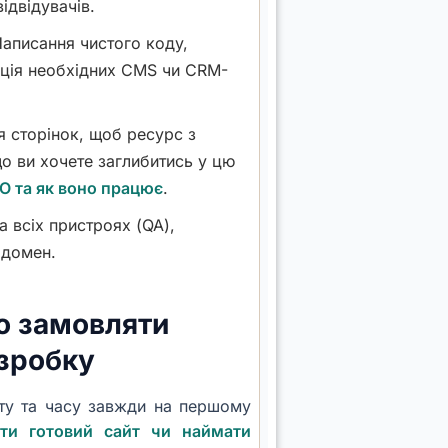
ідвідувачів.
аписання чистого коду,
ація необхідних CMS чи CRM-
 сторінок, щоб ресурс з
що ви хочете заглибитись у цю
O та як воно працює
.
 всіх пристроях (QA),
 домен.
о замовляти
зробку
ету та часу завжди на першому
ити готовий сайт чи наймати