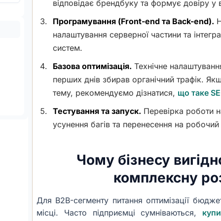
відповідає брендбуку та формує довіру у в
Програмування (Front-end та Back-end).
Н
налаштування серверної частини та інтегр
систем.
Базова оптимізація.
Технічне налаштування
перших днів збирав органічний трафік. Як
тему, рекомендуємо дізнатися,
що таке SE
Тестування та запуск.
Перевірка роботи на
усунення багів та перенесення на робочий
Чому бізнесу вигідн
комплексну ро
Для B2B-сегменту питання оптимізації бюдж
місці. Часто підприємці сумніваються,
куп