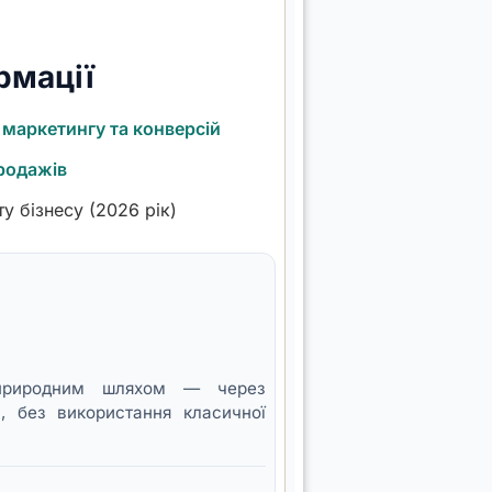
рмації
 маркетингу та конверсій
продажів
у бізнесу (2026 рік)
т природним шляхом — через
, без використання класичної