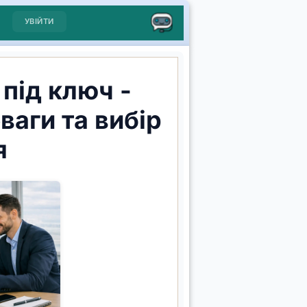
УВІЙТИ
під ключ -
ваги та вибір
я