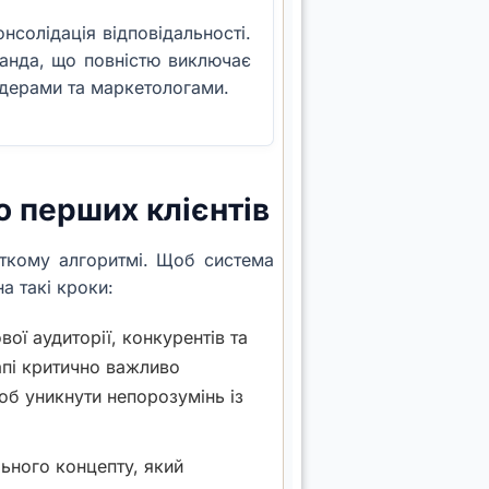
онсолідація відповідальності.
манда, що повністю виключає
одерами та маркетологами.
до перших клієнтів
іткому алгоритмі. Щоб система
а такі кроки:
ої аудиторії, конкурентів та
апі критично важливо
об уникнути непорозумінь із
ьного концепту, який