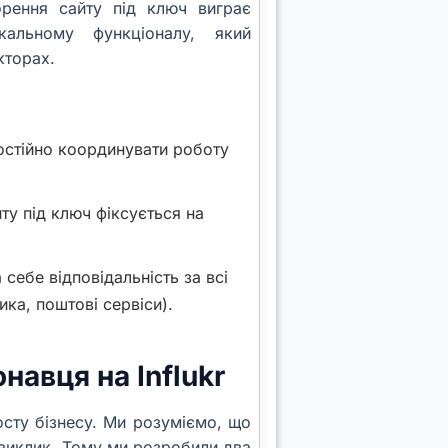
орення сайту під ключ виграє
кальному функціоналу, який
кторах.
остійно координувати роботу
ту під ключ фіксується на
себе відповідальність за всі
тика, поштові сервіси).
навця на Influkr
осту бізнесу. Ми розуміємо, що
 виклик. Тому ми розробили два