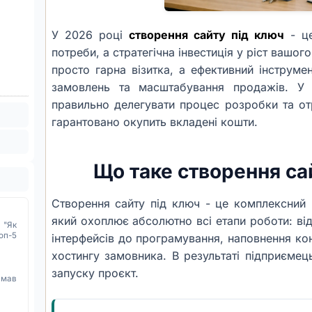
У 2026 році
створення сайту під ключ
- це
потреби, а стратегічна інвестиція у ріст вашог
просто гарна візитка, а ефективний інструмен
замовлень та масштабування продажів. У 
правильно делегувати процес розробки та от
гарантовано окупить вкладені кошти.
Що таке створення са
Створення сайту під ключ - це комплексний
який охоплює абсолютно всі етапи роботи: від
 "Як
оп-5
інтерфейсів до програмування, наповнення кон
хостингу замовника. В результаті підприємец
запуску проєкт.
имав