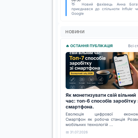
08:50
👋 Новий фахівець Анна Бога
приєднався до спільноти Influkr ч
Google
НОВИНИ
Всі с
🔥 ОСТАННЯ ПУБЛІКАЦІЯ
Як монетизувати свій вільний
час: топ-6 способів заробітку 
смартфона.
Еволюція цифрової економі
Смартфон як робоча станція Розв
мобільних технологій ...
📅 31.07.2026