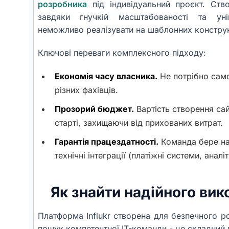
розробника
під індивідуальний проєкт. Ств
завдяки гнучкій масштабованості та уні
неможливо реалізувати на шаблонних констру
Ключові переваги комплексного підходу:
Економія часу власника.
Не потрібно сам
різних фахівців.
Прозорий бюджет.
Вартість створення сай
старті, захищаючи від прихованих витрат.
Гарантія працездатності.
Команда бере на 
технічні інтеграції (платіжні системи, аналі
Як знайти надійного вико
Платформа Influkr створена для безпечного р
пошук компетентної IT-команди - це складний