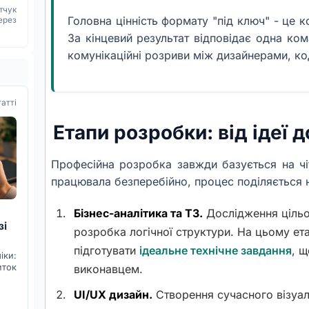
тчук
Головна цінність формату "під ключ" - це к
ерез
За кінцевий результат відповідає одна ко
комунікаційні розриви між дизайнерами, к
татті
Етапи розробки: від ідеї 
Професійна розробка завжди базується на ч
працювала безперебійно, процес поділяється н
Бізнес-аналітика та ТЗ.
Дослідження цільов
зі
розробка логічної структури. На цьому ет
підготувати
ідеальне технічне завдання
, щ
ки:
иток
виконавцем.
UI/UX дизайн.
Створення сучасного візуал