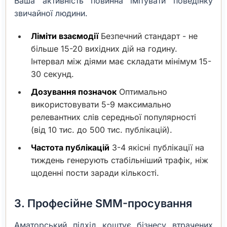
Ваша активність повинна імітувати поведінку
звичайної людини.
Ліміти взаємодії
Безпечний стандарт - не
більше 15-20 вихідних дій на годину.
Інтервал між діями має складати мінімум 15-
30 секунд.
Дозування позначок
Оптимально
використовувати 5-9 максимально
релевантних слів середньої популярності
(від 10 тис. до 500 тис. публікацій).
Частота публікацій
3-4 якісні публікації на
тиждень генерують стабільніший трафік, ніж
щоденні пости заради кількості.
3. Професійне SMM-просування
Аматорський підхід коштує бізнесу втрачених