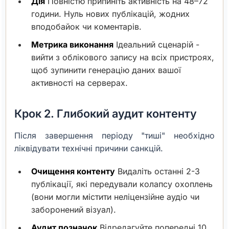
Дія
Повністю припиніть активність на 48–72
години. Нуль нових публікацій, жодних
вподобайок чи коментарів.
Метрика виконання
Ідеальний сценарій -
вийти з облікового запису на всіх пристроях,
щоб зупинити генерацію даних вашої
активності на серверах.
Крок 2. Глибокий аудит контенту
Після завершення періоду "тиші" необхідно
ліквідувати технічні причини санкцій.
Очищення контенту
Видаліть останні 2-3
публікації, які передували колапсу охоплень
(вони могли містити неліцензійне аудіо чи
заборонений візуал).
Аудит позначок
Відредагуйте попередні 10