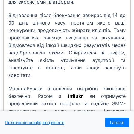
для екосистеми платформи.
Відновлення після блокування забирає від 14 до
30 днів цінного часу, протягом якого ваші
конкуренти продовжують збирати клієнтів. Тому
профілактика завжди вигідніша за лікування.
Відмовтеся від ілюзії швидких результатів через
недобросовісні схеми. Спирайтеся на цифри,
аналізуйте якість утримання аудиторії та
інвестуйте в контент, який люди захочуть
зберігати.
Масштабувати охоплення потрібно виключно
безпечно. Разом з
Influkr
ви отримуєте
професійний захист профілю та надійне SMM-
просування в очах штучного інтелекту
соцмереж.
Політикою конфіденційності
.
Гаразд
Головна
Проєкти
Кейси
Увійти
Журнал
Твій бізнес у тренді. Робимо тебе помітним.