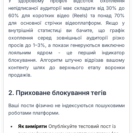
У здоровому профілі відсоток охоплення
непідписаної аудиторії має складати від 30% до
60% для коротких відео (Reels) та понад 70%
для основної стрічки відеоплатформ. Якщо у
внутрішній статистиці ви бачите, що графік
охоплення серед зовнішньої аудиторії різко
просів до 1–3%, а покази генеруються виключно
лояльним ядром - це перший індикатор
блокування. Алгоритм штучно відрізав вашому
контенту шлях до верхнього етапу воронки
продажів.
2. Приховане блокування тегів
Ваші пости фізично не індексуються пошуковими
роботами платформи.
Як виміряти
Опублікуйте тестовий пост із