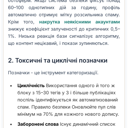
ботоферм. Якщо система безпеки фіксує понад
60–100 однотипних дій за годину, профіль
автоматично отримує мітку розсильника спаму.
Крім того,
накрутка неякісними акаунтами
знижує коефіцієнт залученості до критичних 0,5–
1%. Низька реакція бази сигналізує алгоритму,
що контент нецікавий, і покази зупиняються.
2. Токсичні та циклічні позначки
Позначки - це інструмент категоризації.
Циклічність
Використання одного й того ж
блоку з 15–30 тегів у 3 і більше публікаціях
поспіль ідентифікується як автоматизований
спам. Правило безпеки Оновлюйте пул слів
мінімум на 70% для кожного нового допису.
Заборонені слова
Існує динамічний список