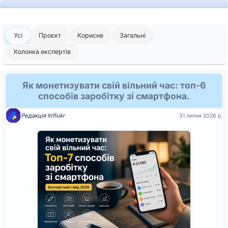
Останні
Усі
Проєкт
Корисне
Загальні
новини
платформи
Колонка експертів
Influkr
Як монетизувати свій вільний час: топ-6
способів заробітку зі смартфона.
Редакція Influkr
31 липня 2026 р.