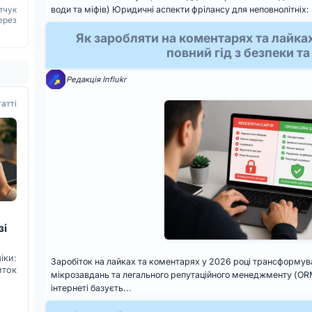
води та міфів) Юридичні аспекти фрілансу для неповнолітніх: 
тчук
ерез
Як заробляти на коментарях та лайках 
повний гід з безпеки т
Редакція Influkr
татті
зі
ки:
Заробіток на лайках та коментарях у 2026 році трансформував
иток
мікрозавдань та легального репутаційного менеджменту (ORM
інтернеті базуєть...