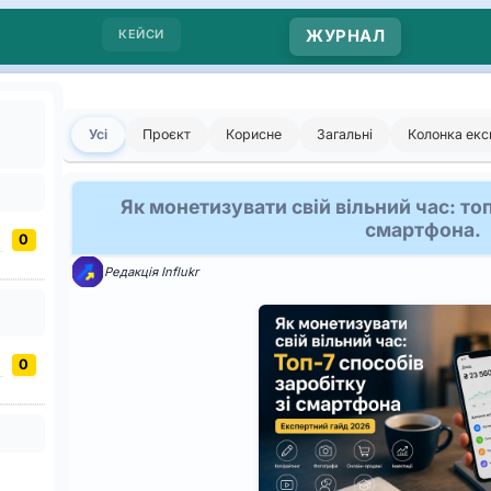
КЕЙСИ
ЖУРНАЛ
Останні
Усі
Проєкт
Корисне
Загальні
Колонка екс
новини
платформи
Як монетизувати свій вільний час: топ
Influkr
смартфона.
0
Редакція Influkr
0