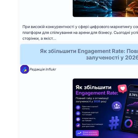
При високій конкурентності у сфері цифрового маркетингу со
платформ для спілкування на арени для бізнесу. Сьогодні усп
сторінки, а якіст...
Як збільшити Engagement Rate: Повн
залученості у 2026
Редакція Influkr