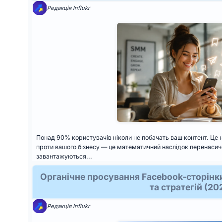
Редакція Influkr
Понад 90% користувачів ніколи не побачать ваш контент. Це н
проти вашого бізнесу — це математичний наслідок перенасич
завантажуються...
Органічне просування Facebook-сторінки
та стратегій (20
Редакція Influkr