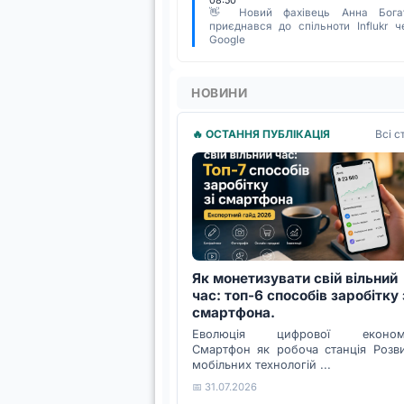
08:50
👋 Новий фахівець Анна Бога
приєднався до спільноти Influkr ч
Google
НОВИНИ
Всі с
🔥 ОСТАННЯ ПУБЛІКАЦІЯ
Як монетизувати свій вільний
час: топ-6 способів заробітку 
смартфона.
Еволюція цифрової економі
Смартфон як робоча станція Розв
мобільних технологій ...
📅 31.07.2026