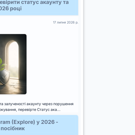
ревірити статус акаунту та
026 році
17 липня 2026 р.
 та залученості акаунту через порушення
кування, перевірте Статус ака...
ram (Explore) у 2026 -
 посібник