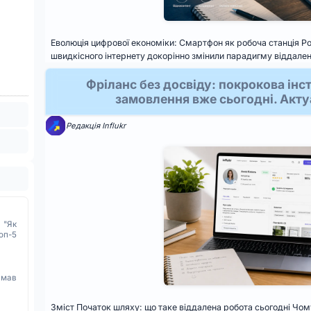
Еволюція цифрової економіки: Смартфон як робоча станція Ро
швидкісного інтернету докорінно змінили парадигму віддалено
Фріланс без досвіду: покрокова інст
замовлення вже сьогодні. Акту
Редакція Influkr
 "Як
оп-5
имав
Зміст Початок шляху: що таке віддалена робота сьогодні Чом