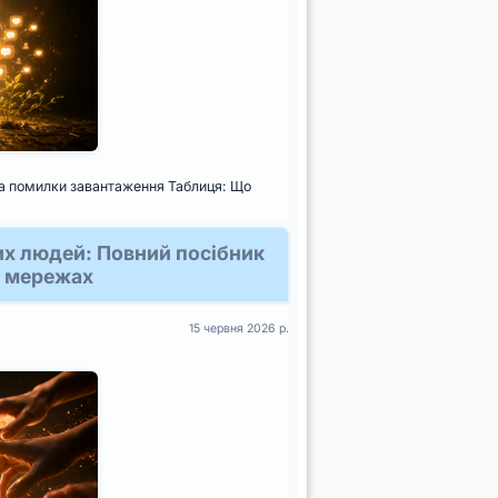
в та помилки завантаження Таблиця: Що
их людей: Повний посібник
х мережах
15 червня 2026 р.